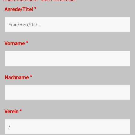
Anrede/Titel
*
Vorname
*
Nachname
*
Verein
*